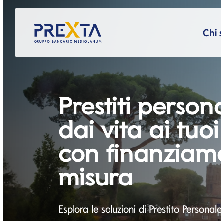
Salta al contenuto
Salta alla navigazione prin
Chi 
Prestiti person
dai vita ai tuo
con finanziame
misura
Esplora le soluzioni di Prestito Personal