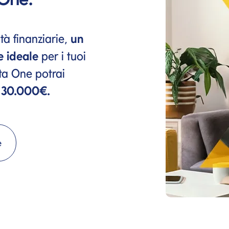
tà finanziarie,
un
e ideale
per i tuoi
xta One potrai
 30.000€.
e