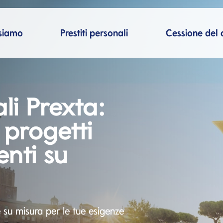
cipale
siamo
Prestiti personali
Cessione del 
ali Prexta:
i progetti
nti su
e su misura per le tue esigenze