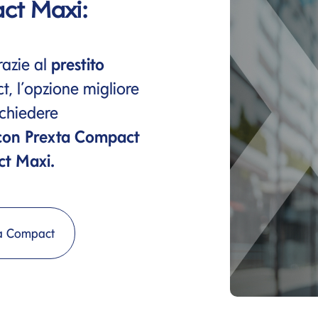
ct Maxi:
razie al
prestito
, l’opzione migliore
richiedere
con Prexta Compact
ct Maxi.
ta Compact