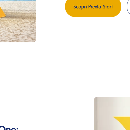
Scopri Prexta Start
 One: