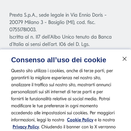
Prexta S.p.A., sede legale in Via Ennio Doris -
20079 Milano 3 - Basiglio (MI), cod. fisc.
07551781003.
Iscritta al n. 117 dell'Albo Unico tenuto da Banca
d'Italia ai sensi dell'art. 106 del D. Lgs.
385/1993("TUB"), capitale sociale Euro 2.040.000,00
interamente versato.
Consenso all’uso dei cookie
Società appartenente al Gruppo bancario
Questo sito utilizza i cookies, anche di terze parti, per
Mediolanum - società a socio unico e soggetta a
garantirti la migliore esperienza nel nostro sito,
direzione e coordinamento di Banca Mediolanum
analizzare il traffico sul nostro sito, mostrarti annunci
S.p.A.
personalizzati sui siti internet di terze parti e per
fornirti le funzionalità relative ai social media. Potrai
modificare le tue preferenze in ogni momento
accedendo alle impostazioni sui cookies. Per maggiori
informazioni, leggi la nostra
Cookie Policy
e la nostra
Privacy Policy
. Chiudendo il banner con la X verranno