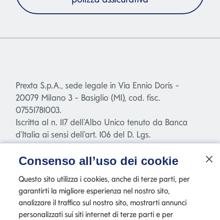
Prexta S.p.A., sede legale in Via Ennio Doris -
20079 Milano 3 - Basiglio (MI), cod. fisc.
07551781003.
Iscritta al n. 117 dell'Albo Unico tenuto da Banca
d'Italia ai sensi dell'art. 106 del D. Lgs.
385/1993("TUB"), capitale sociale Euro 2.040.000,00
interamente versato.
Consenso all’uso dei cookie
Società appartenente al Gruppo bancario
Questo sito utilizza i cookies, anche di terze parti, per
Mediolanum - società a socio unico e soggetta a
garantirti la migliore esperienza nel nostro sito,
direzione e coordinamento di Banca Mediolanum
analizzare il traffico sul nostro sito, mostrarti annunci
S.p.A.
personalizzati sui siti internet di terze parti e per