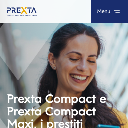
Menu
Salta al contenuto
Prexta Compact e
Prexta Compact
Maxi, i prestiti