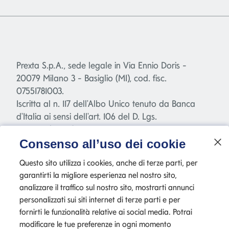
Prexta S.p.A., sede legale in Via Ennio Doris -
20079 Milano 3 - Basiglio (MI), cod. fisc.
07551781003.
Iscritta al n. 117 dell'Albo Unico tenuto da Banca
d'Italia ai sensi dell'art. 106 del D. Lgs.
385/1993("TUB"), capitale sociale Euro 2.040.000,00
interamente versato.
Società appartenente al Gruppo bancario
Consenso all’uso dei cookie
Mediolanum - società a socio unico e soggetta a
Questo sito utilizza i cookies, anche di terze parti, per
direzione e coordinamento di Banca Mediolanum
garantirti la migliore esperienza nel nostro sito,
S.p.A.
analizzare il traffico sul nostro sito, mostrarti annunci
personalizzati sui siti internet di terze parti e per
fornirti le funzionalità relative ai social media. Potrai
modificare le tue preferenze in ogni momento