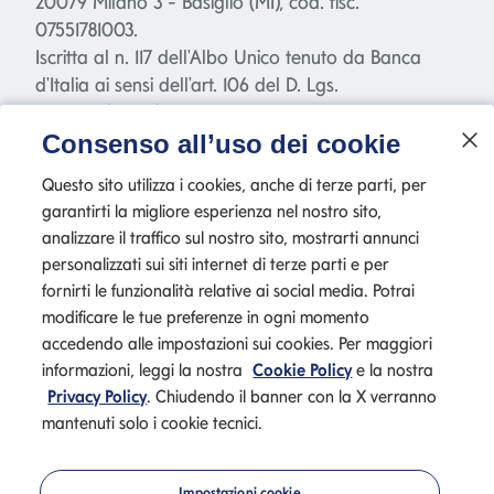
20079 Milano 3 - Basiglio (MI), cod. fisc.
07551781003.
Iscritta al n. 117 dell'Albo Unico tenuto da Banca
d'Italia ai sensi dell'art. 106 del D. Lgs.
385/1993("TUB"), capitale sociale Euro 2.040.000,00
interamente versato.
Consenso all’uso dei cookie
Società appartenente al Gruppo bancario
Questo sito utilizza i cookies, anche di terze parti, per
Mediolanum - società a socio unico e soggetta a
garantirti la migliore esperienza nel nostro sito,
direzione e coordinamento di Banca Mediolanum
analizzare il traffico sul nostro sito, mostrarti annunci
S.p.A.
personalizzati sui siti internet di terze parti e per
fornirti le funzionalità relative ai social media. Potrai
modificare le tue preferenze in ogni momento
accedendo alle impostazioni sui cookies. Per maggiori
informazioni, leggi la nostra
Cookie Policy
e la nostra
Privacy Policy
. Chiudendo il banner con la X verranno
mantenuti solo i cookie tecnici.
Privacy
Cookie Policy
Impostazioni cookie